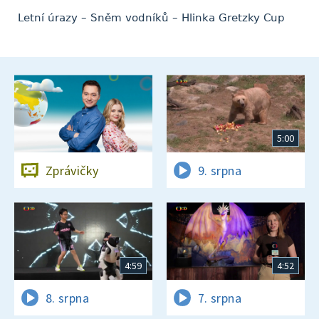
Letní úrazy – Sněm vodníků – Hlinka Gretzky Cup
5:00
Zprávičky
9. srpna
4:59
4:52
8. srpna
7. srpna