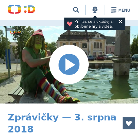
MENU
Přihlas se a ukládej si 
oblíbené hry a videa.
Zprávičky — 3. srpna
2018