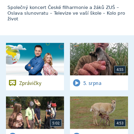
Společný koncert České filharmonie a žáků ZUŠ –
Oslava slunovratu – Televize ve vaší škole – Kolo pro
život
4:55
Zprávičky
5. srpna
5:02
4:53