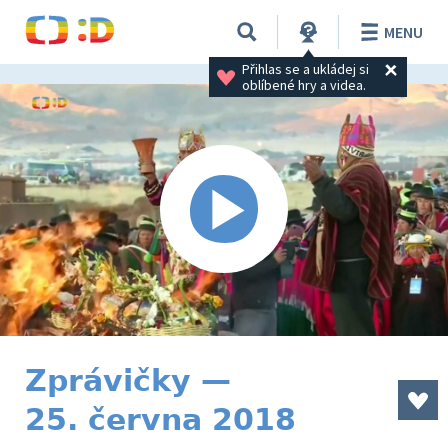
MENU
Přihlas se a ukládej si 
oblíbené hry a videa.
Zprávičky —
25. června 2018