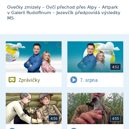
Ovečky zmizely – Ovčí přechod přes Alpy – Artpark
v Galerii Rudolfinum – Jezevčík předpovídá výsledky
MS
4:52
Zprávičky
7. srpna
4:56
4:55