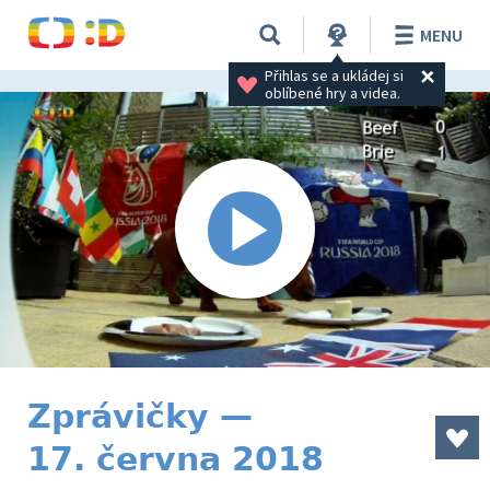
MENU
Přihlas se a ukládej si 
oblíbené hry a videa.
Zprávičky —
17. června 2018