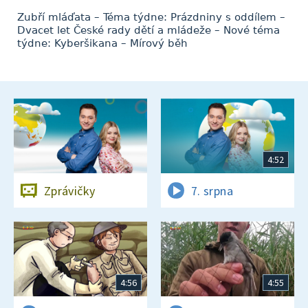
Zubří mláďata – Téma týdne: Prázdniny s oddílem –
Dvacet let České rady dětí a mládeže – Nové téma
týdne: Kyberšikana – Mírový běh
4:52
Zprávičky
7. srpna
4:56
4:55