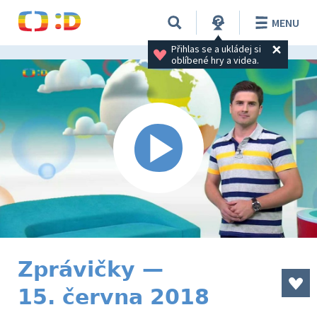
MENU
Přihlas se a ukládej si 
oblíbené hry a videa.
Zprávičky —
15. června 2018