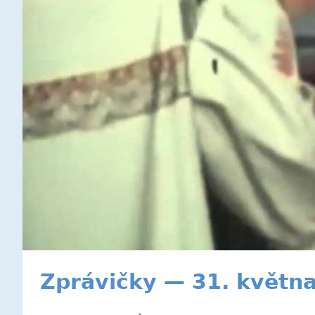
Zprávičky — 31. květn