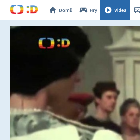
Domů
Hry
Videa