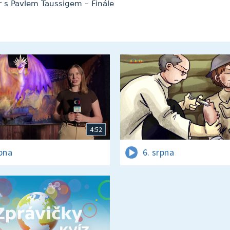
or s Pavlem Taussigem – Finále
4:52
rpna
6. srpna