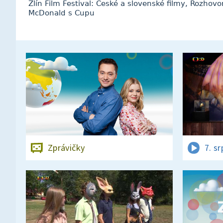
Zlín Film Festival: České a slovenské filmy, Rozhov
McDonald s Cupu
Zprávičky
7. s