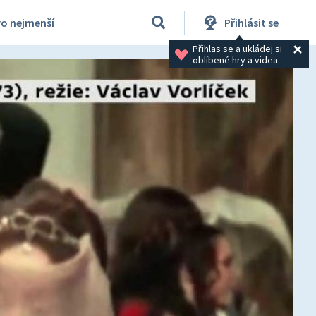
ro nejmenší
Přihlásit se
Přihlas se a ukládej si 
oblíbené hry a videa.