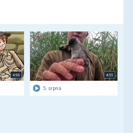
4:56
4:55
5. srpna