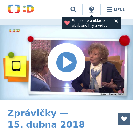
MENU
Přihlas se a ukládej si 
oblíbené hry a videa.
Zprávičky —
15. dubna 2018