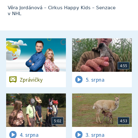
Věra Jordánová – Cirkus Happy Kids – Senzace
v NHL
4:55
Zprávičky
5. srpna
5:02
4:53
4. srpna
3. srpna