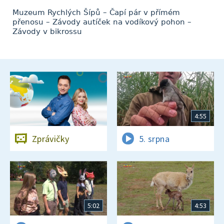
Muzeum Rychlých Šípů – Čapí pár v přímém
přenosu – Závody autíček na vodíkový pohon –
Závody v bikrossu
4:55
Zprávičky
5. srpna
5:02
4:53