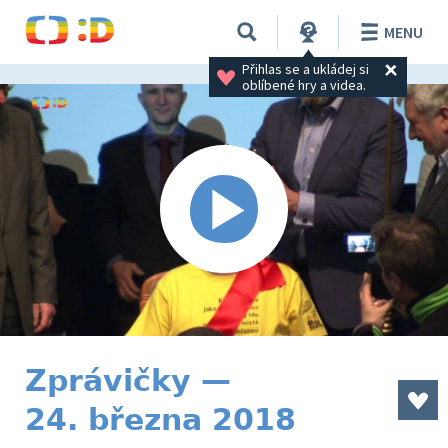
MENU
Přihlas se a ukládej si 
oblíbené hry a videa.
Zprávičky —
24. března 2018