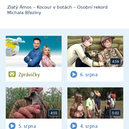
Zlatý Ámos – Kocour v botách – Osobní rekord
Michala Březiny
4:56
Zprávičky
6. srpna
4:55
5:02
5. srpna
4. srpna