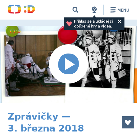
MENU
Přihlas se a ukládej si 
oblíbené hry a videa.
Zprávičky —
3. března 2018