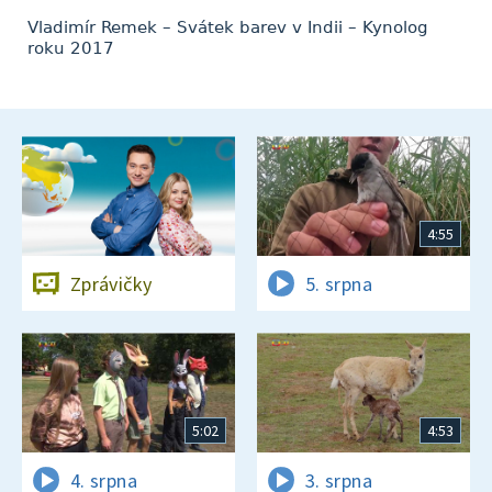
Vladimír Remek – Svátek barev v Indii – Kynolog
roku 2017
4:55
Zprávičky
5. srpna
5:02
4:53
4. srpna
3. srpna