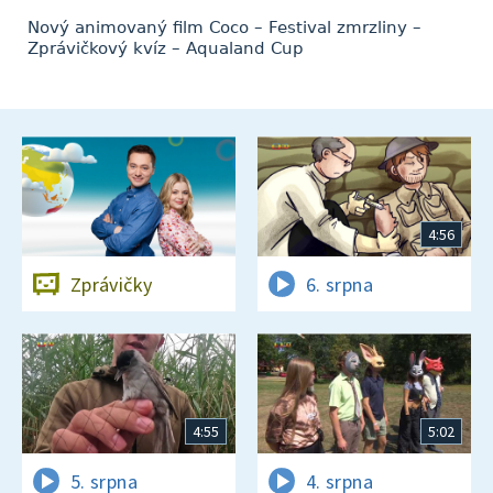
Nový animovaný film Coco – Festival zmrzliny –
Zprávičkový kvíz – Aqualand Cup
4:56
Zprávičky
6. srpna
4:55
5:02
5. srpna
4. srpna