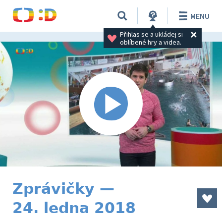
MENU
Přihlas se a ukládej si 
oblíbené hry a videa.
Zprávičky —
24. ledna 2018