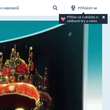
ro nejmenší
Přihlásit se
Přihlas se a ukládej si 
oblíbené hry a videa.