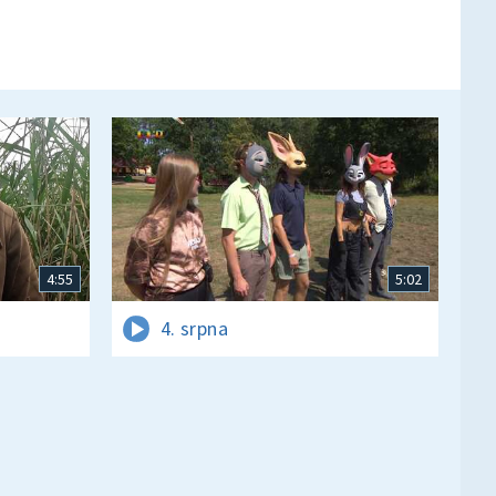
4:55
5:02
4. srpna