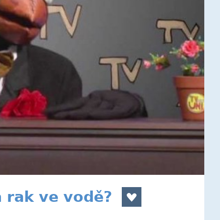
á rak ve vodě?