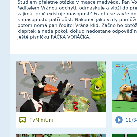
Studiem přelétne otázka v masce medvěda. Pan V
ředitelem Vránou odchytí, odmaskuje a vloží do pře
zajímá, proč existuje masopust? Franta se zavře do
k masopustu patří půst. Nakonec jako vždy pomůže
potom nemá pan ředitel Vrána klid. Začne ho obtěž
klepítek a nedá pokoj, dokud nedostane odpověď na
ještě písničku RÁČKA VORÁČKA.
TvMiniUni
11/3