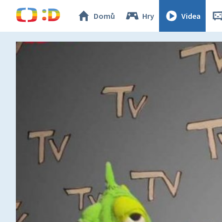
Domů
Hry
Videa