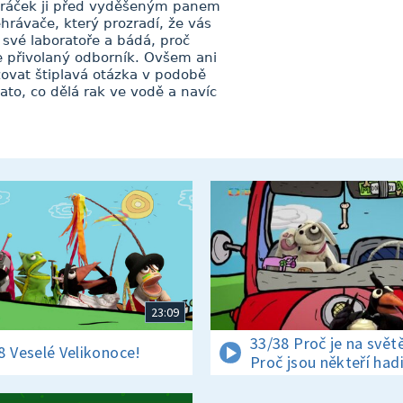
oráček ji před vyděšeným panem
hrávače, který prozradí, že vás
 své laboratoře a bádá, proč
 přivolaný odborník. Ovšem ani
ovat štiplavá otázka v podobě
to, co dělá rak ve vodě a navíc
23:09
33/38 Proč je na světě
8 Veselé Velikonoce!
Proč jsou někteří had
jedovatí?