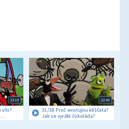
23:15
22:43
 vítr?
31/38 Proč existujou klíšťata?
i
Jak se vyrábí čokoláda?