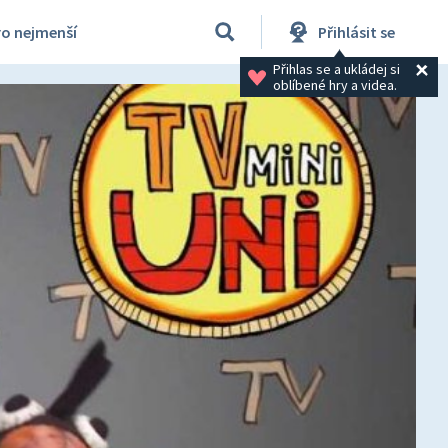
ro nejmenší
Přihlásit se
Přihlas se a ukládej si 
oblíbené hry a videa.