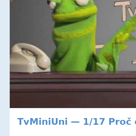
TvMiniUni — 1/17 Proč 