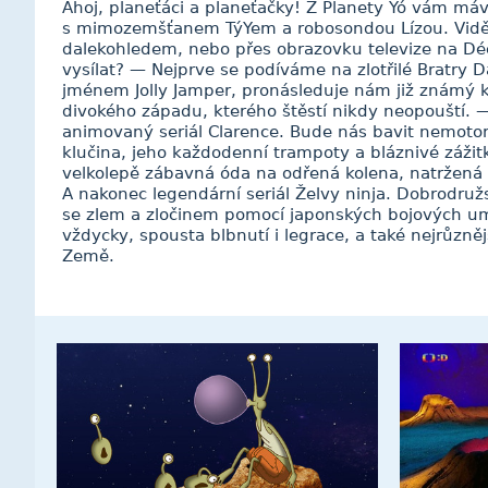
Ahoj, planeťáci a planeťačky! Z Planety Yó vám má
s mimozemšťanem TýYem a robosondou Lízou. Vidě
dalekohledem, nebo přes obrazovku televize na Dé
vysílat? — Nejprve se podíváme na zlotřilé Bratry 
jménem Jolly Jamper, pronásleduje nám již známý k
divokého západu, kterého štěstí nikdy neopouští. 
animovaný seriál Clarence. Bude nás bavit nemot
klučina, jeho každodenní trampoty a bláznivé zážitk
velkolepě zábavná óda na odřená kolena, natržená 
A nakonec legendární seriál Želvy ninja. Dobrodruž
se zlem a zločinem pomocí japonských bojových um
vždycky, spousta blbnutí i legrace, a také nejrůzněj
Země.