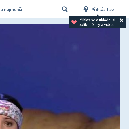
ro nejmenší
Přihlásit se
Přihlas se a ukládej si 
oblíbené hry a videa.