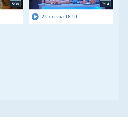
5:38
7:14
25. června 16:10