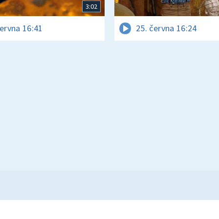
3:02
června 16:41
25. června 16:24