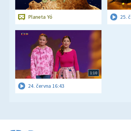
Planeta Yó
25. 
1:10
24. června 16:43