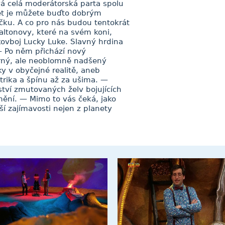
vá celá moderátorská parta spolu
t je můžete buďto dobrým
čku. A co pro nás budou tentokrát
Daltonovy, které na svém koni,
ovboj Lucky Luke. Slavný hrdina
— Po něm přichází nový
orný, ale neoblomně nadšený
y v obyčejné realitě, aneb
trika a špínu až za ušima. —
ství zmutovaných želv bojujících
ění. — Mimo to vás čeká, jako
ší zajímavosti nejen z planety