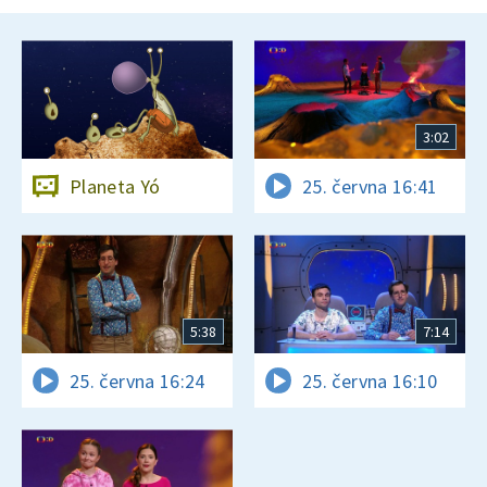
3:02
Planeta Yó
25. června 16:41
5:38
7:14
25. června 16:24
25. června 16:10