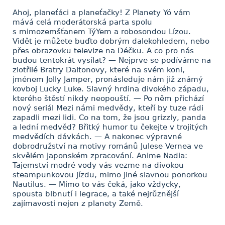
Ahoj, planeťáci a planeťačky! Z Planety Yó vám
mává celá moderátorská parta spolu
s mimozemšťanem TýYem a robosondou Lízou.
Vidět je můžete buďto dobrým dalekohledem, nebo
přes obrazovku televize na Déčku. A co pro nás
budou tentokrát vysílat? — Nejprve se podíváme na
zlotřilé Bratry Daltonovy, které na svém koni,
jménem Jolly Jamper, pronásleduje nám již známý
kovboj Lucky Luke. Slavný hrdina divokého západu,
kterého štěstí nikdy neopouští. — Po něm přichází
nový seriál Mezi námi medvědy, kteří by tuze rádi
zapadli mezi lidi. Co na tom, že jsou grizzly, panda
a lední medvěd? Břitký humor tu čekejte v trojitých
medvědích dávkách. — A nakonec výpravné
dobrodružství na motivy románů Julese Vernea ve
skvělém japonském zpracování. Anime Nadia:
Tajemství modré vody vás vezme na divokou
steampunkovou jízdu, mimo jiné slavnou ponorkou
Nautilus. — Mimo to vás čeká, jako vždycky,
spousta blbnutí i legrace, a také nejrůznější
zajímavosti nejen z planety Země.