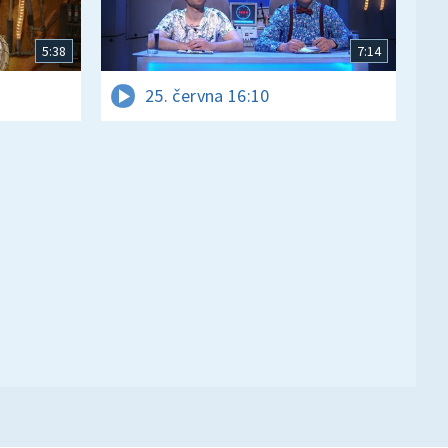
5:38
7:14
25. června 16:10