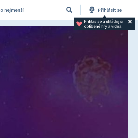
ro nejmenší
Přihlásit se
Přihlas se a ukládej si 
oblíbené hry a videa.