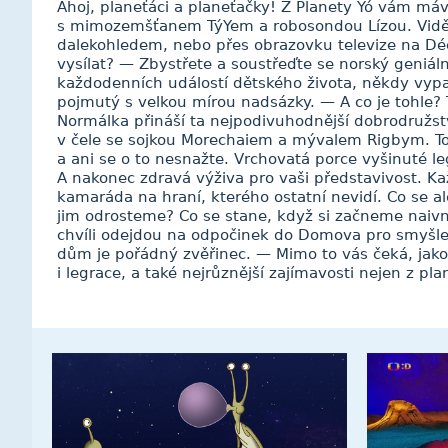
Ahoj, planeťáci a planeťačky! Z Planety Yó vám má
s mimozemšťanem TýYem a robosondou Lízou. Vidě
dalekohledem, nebo přes obrazovku televize na Dé
vysílat? — Zbystřete a soustřeďte se norský geniální
každodenních událostí dětského života, někdy vypad
pojmutý s velkou mírou nadsázky. — A co je tohle? To
Normálka přináší ta nejpodivuhodnější dobrodružs
v čele se sojkou Morechaiem a mývalem Rigbym. To,
a ani se o to nesnažte. Vrchovatá porce vyšinuté l
A nakonec zdravá výživa pro vaši představivost. Ka
kamaráda na hraní, kterého ostatní nevidí. Co se a
jim odrosteme? Co se stane, když si začneme naivně
chvíli odejdou na odpočinek do Domova pro smyšle
dům je pořádný zvěřinec. — Mimo to vás čeká, jako
i legrace, a také nejrůznější zajímavosti nejen z pl