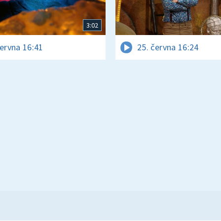
3:02
června 16:41
25. června 16:24