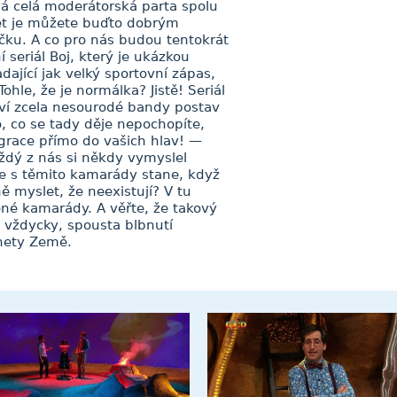
vá celá moderátorská parta spolu
t je můžete buďto dobrým
čku. A co pro nás budou tentokrát
 seriál Boj, který je ukázkou
ající jak velký sportovní zápas,
hle, že je normálka? Jistě! Seriál
tví zcela nesourodé bandy postav
 co se tady děje nepochopíte,
egrace přímo do vašich hlav! —
ždý z nás si někdy vymyslel
le s těmito kamarády stane, když
 myslet, že neexistují? V tu
né kamarády. A věřte, že takový
 vždycky, spousta blbnutí
anety Země.