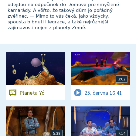
odejdou na odpočinek do Domova pro smyšlené
kamarády. A věřte, že takový dům je pořádný
zvěřinec. — Mimo to vás čeká, jako vždycky,
spousta blbnutí i legrace, a také nejrůznější
zajímavosti nejen z planety Země.
3:02
Planeta Yó
25. června 16:41
5:38
7:14