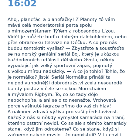
16:02
Ahoj, planeťáci a planeťačky! Z Planety Yó vám
mává celá moderátorská parta spolu
s mimozemšťanem TýYem a robosondou Lízou.
Vidět je můžete buďto dobrým dalekohledem, nebo
přes obrazovku televize na Déčku. A co pro nás
budou tentokrát vysílat? — Zbystřete a soustřeďte
se na norský geniální seriál Boj, který je ukázkou
každodenních událostí dětského života, někdy
vypadající jak velký sportovní zápas, pojmutý
s velkou mírou nadsázky. — A co je tohle? Tohle, že
je normálka? Jistě! Seriál Normálka přináší ta
nejpodivuhodnější dobrodružství zcela nesourodé
bandy postav v čele se sojkou Morechaiem
a mývalem Rigbym. To, co se tady děje
nepochopíte, a ani se o to nesnažte. Vrchovatá
porce vyšinuté legrace přímo do vašich hlav! —
A nakonec zdravá výživa pro vaši představivost.
Každý z nás si někdy vymyslel kamaráda na hraní,
kterého ostatní nevidí. Co se ale s těmito kamarády
stane, když jim odrosteme? Co se stane, když si
začneme naivně myslet, že neexistují? V tu chvíli