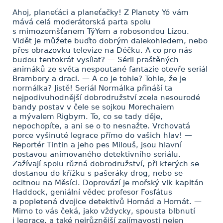
Ahoj, planeťáci a planeťačky! Z Planety Yó vám
mává celá moderátorská parta spolu
s mimozemšťanem TýYem a robosondou Lízou.
Vidět je můžete buďto dobrým dalekohledem, nebo
přes obrazovku televize na Déčku. A co pro nás
budou tentokrát vysílat? — Sérii praštěných
animáků ze světa nespoutané fantazie otevře seriál
Brambory a draci. — A co je tohle? Tohle, že je
normálka? Jistě! Seriál Normálka přináší ta
nejpodivuhodnější dobrodružství zcela nesourodé
bandy postav v čele se sojkou Morechaiem
a mývalem Rigbym. To, co se tady děje,
nepochopíte, a ani se o to nesnažte. Vrchovatá
porce vyšinuté legrace přímo do vašich hlav! —
Reportér Tintin a jeho pes Milouš, jsou hlavní
postavou animovaného detektivního seriálu.
Zažívají spolu různá dobrodružství, při kterých se
dostanou do křížku s pašeráky drog, nebo se
ocitnou na Měsíci. Doprovází je mořský vlk kapitán
Haddock, geniální vědec profesor Fosfátus
a popletená dvojice detektivů Hornád a Hornát. —
Mimo to vás čeká, jako vždycky, spousta blbnutí
i legrace, a také nejrůznější zajímavosti nejen