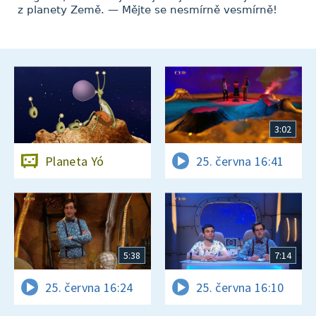
z planety Země. — Mějte se nesmírně vesmírně!
3:02
Planeta Yó
25. června 16:41
5:38
7:14
25. června 16:24
25. června 16:10