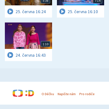
5:38
7:14
25. června 16:24
25. června 16:10
1:10
24. června 16:43
O Déčku
Napište nám
Pro rodiče
© Česká televize 1996–2026
O cookies na Déčku