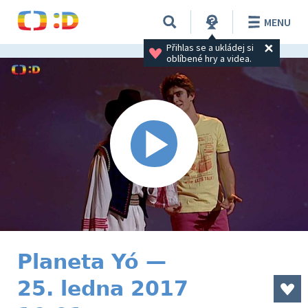
MENU
Přihlas se a ukládej si 
oblíbené hry a videa.
Planeta Yó —
25. ledna 2017