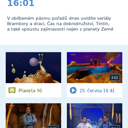
16:01
V oblíbeném pásmu pořadů dnes uvidíte seriály
Brambory a draci, Čas na dobrodružství, Tintin,
a také spoustu zajímavostí nejen z planety Země
3:02
Planeta Yó
25. června 16:41