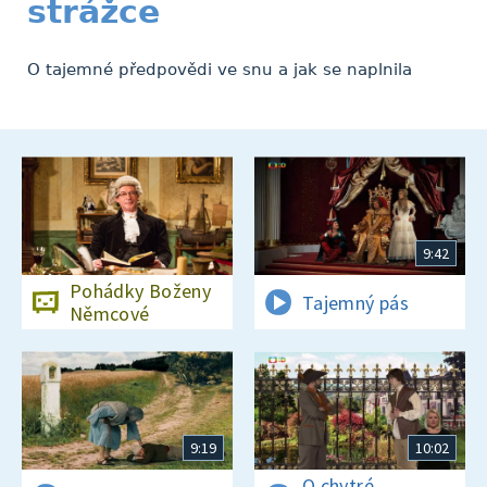
strážce
O tajemné předpovědi ve snu a jak se naplnila
9:42
Pohádky Boženy
Tajemný pás
Němcové
9:19
10:02
O chytré