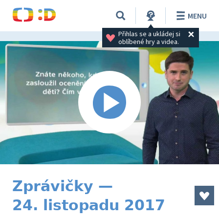
MENU
Přihlas se a ukládej si 
oblíbené hry a videa.
Zprávičky —
24. listopadu 2017