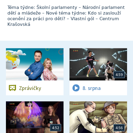
Téma týdne: Školní parlamenty – Národní parlament
dětí a mládeže – Nové téma týdne: Kdo si zaslouží
ocenění za práci pro děti? – Vlastní gól – Centrum
Krašovská
4:59
Zprávičky
8. srpna
4:52
4:56