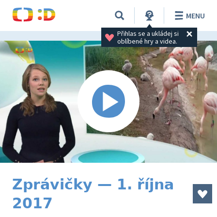
MENU
Přihlas se a ukládej si 
oblíbené hry a videa.
Zprávičky — 1. října
2017