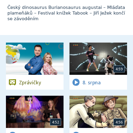
Český dinosaurus Burianosaurus augustai – Mláďata
plameňáků – Festival knížek Tabook – Jiří Ježek končí
se závoděním
4:59
Zprávičky
8. srpna
4:52
4:56