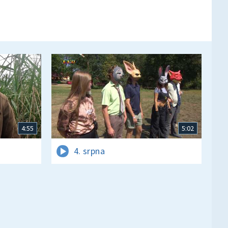
4:55
5:02
4. srpna