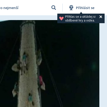
ro nejmenší
Přihlásit se
Přihlas se a ukládej si 
oblíbené hry a videa.