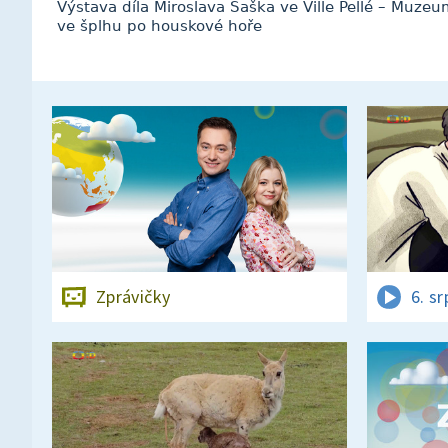
Výstava díla Miroslava Šaška ve Ville Pellé – Muze
ve šplhu po houskové hoře
Zprávičky
6. s