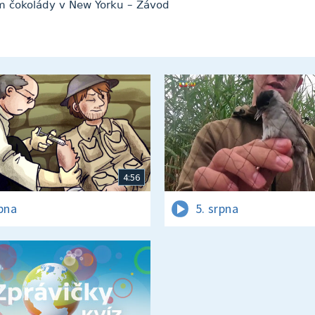
um čokolády v New Yorku – Závod
4:56
rpna
5. srpna