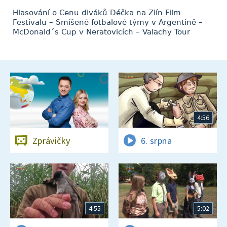
Hlasování o Cenu diváků Déčka na Zlín Film
Festivalu – Smíšené fotbalové týmy v Argentině –
McDonald´s Cup v Neratovicích – Valachy Tour
4:56
Zprávičky
6. srpna
4:55
5:02