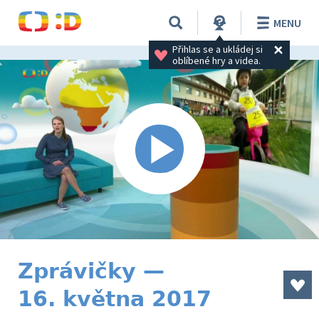
MENU
Přihlas se a ukládej si 
oblíbené hry a videa.
Zprávičky —
16. května 2017