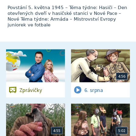
Povstání 5. května 1945 – Téma týdne: Hasiči – Den
otevřených dveří v hasičské stanici v Nové Pace –
Nové Téma týdne: Armáda – Mistrovství Evropy
juniorek ve fotbale
4:56
Zprávičky
6. srpna
4:55
5:02