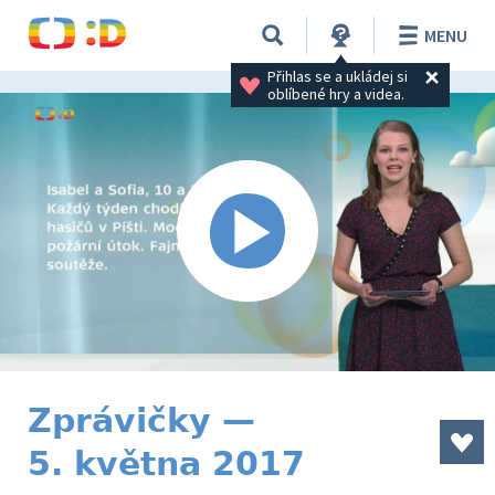
MENU
Přihlas se a ukládej si 
oblíbené hry a videa.
Zprávičky —
5. května 2017