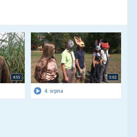
4:55
5:02
4. srpna