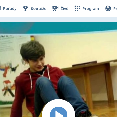
Pořady
Soutěže
Živě
Program
P