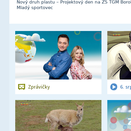
Nový druh plastu – Projektový den na ZŠ TGM Borohá
Mladý sportovec
Zprávičky
6. s