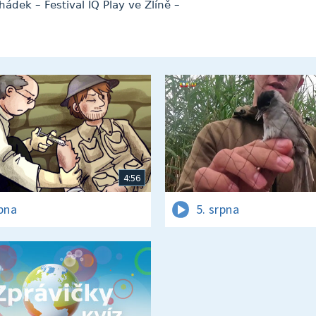
dek – Festival IQ Play ve Zlíně –
4:56
rpna
5. srpna