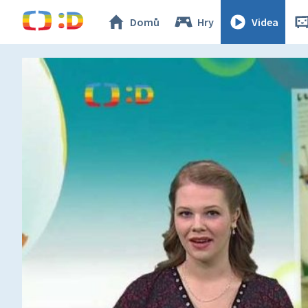
Domů
Hry
Videa