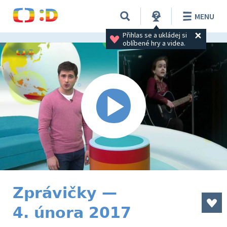
MENU
Přihlas se a ukládej si 
oblíbené hry a videa.
Zprávičky —
4. února 2017