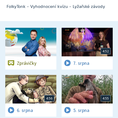
FolkyTonk – Vyhodnocení kvízu – Lyžařské závody
4:52
Zprávičky
7. srpna
4:56
4:55
6. srpna
5. srpna