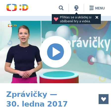
MENU
Přihlas se a ukládej si 
oblíbené hry a videa.
Zprávičky —
30. ledna 2017