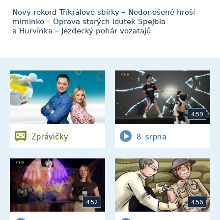
Nový rekord Tříkrálové sbírky – Nedonošené hroší
miminko – Oprava starých loutek Spejbla
a Hurvínka – Jezdecký pohár vozatajů
4:59
Zprávičky
8. srpna
4:52
4:56