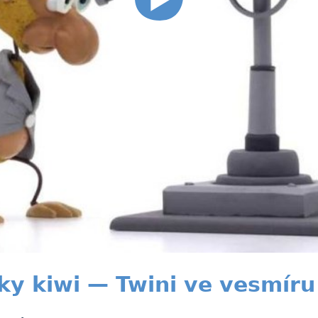
čky kiwi — Twini ve vesmíru