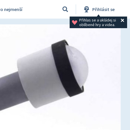
ro nejmenší
Přihlásit se
Přihlas se a ukládej si 
oblíbené hry a videa.