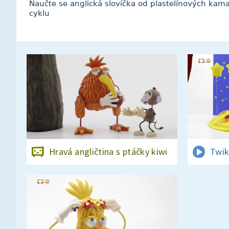
Naučte se anglická slovíčka od plastelínových kam
cyklu
Hravá angličtina s ptáčky kiwi
Twik