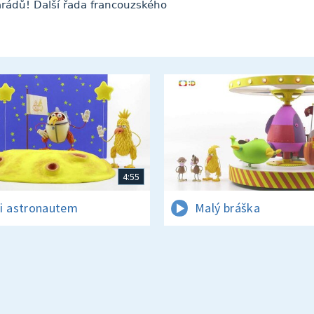
arádů! Další řada francouzského
4:55
i astronautem
Malý bráška