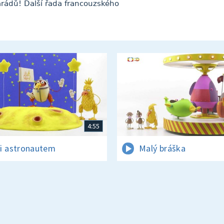
arádů! Další řada francouzského
4:55
i astronautem
Malý bráška