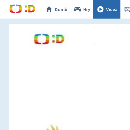
Domů
Hry
Videa