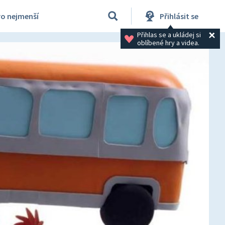
ro nejmenší
Přihlásit se
Přihlas se a ukládej si 
oblíbené hry a videa.