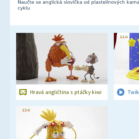
Naučte se anglická slovíčka od plastelínových kam
cyklu
Hravá angličtina s ptáčky kiwi
Twik