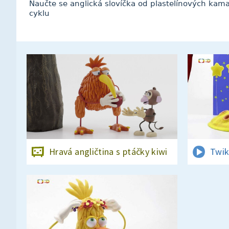
Naučte se anglická slovíčka od plastelínových kam
cyklu
Hravá angličtina s ptáčky kiwi
Twik