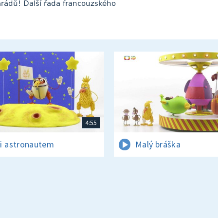
arádů! Další řada francouzského
4:55
i astronautem
Malý bráška