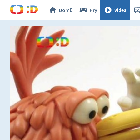
Domů
Hry
Videa