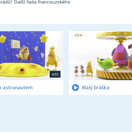
arádů! Další řada francouzského
4:55
i astronautem
Malý bráška