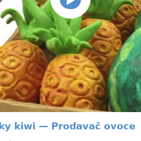
čky kiwi — Prodavač ovoce