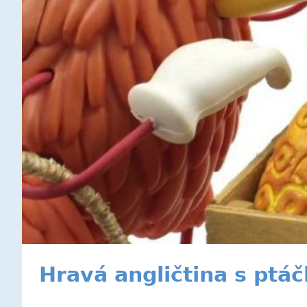
Hravá angličtina s ptá