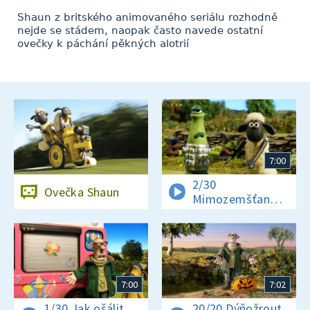
Shaun z britského animovaného seriálu rozhodně
nejde se stádem, naopak často navede ostatní
ovečky k páchání pěkných alotrií
7:00
2/30
Ovečka Shaun
Mimozemšťan
v nesnázích
7:00
7:02
1/30 Jak ošálit
20/20 Dýňožrout