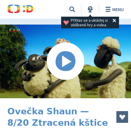
MENU
Přihlas se a ukládej si 
oblíbené hry a videa.
Ovečka Shaun —
8/20 Ztracená kštice