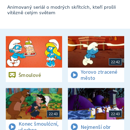
Animovaný seriál o modrých skřítcích, kteří prošli
vítězně celým světem
22:42
Yorovo ztracené
Šmoulové
město
22:43
22:43
Konec šmoulózní,
Nejmenší obr
všechno