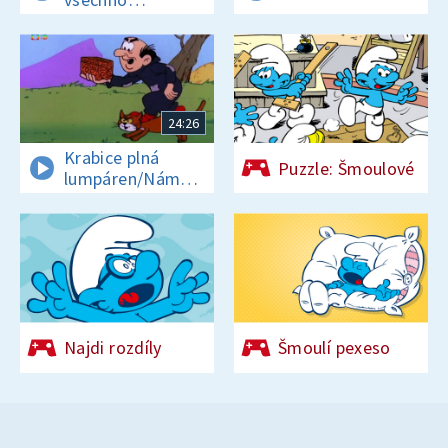
šmoulózní
24:26
Krabice plná
Puzzle: Šmoulové
lumpáren/Náměsíční
Šmoulové
Najdi rozdíly
Šmoulí pexeso