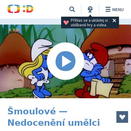
MENU
Přihlas se a ukládej si 
oblíbené hry a videa.
Šmoulové —
Nedocenění umělci