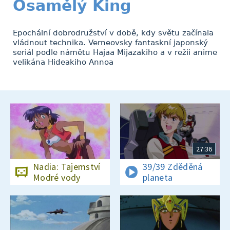
Osamělý King
Epochální dobrodružství v době, kdy světu začínala
vládnout technika. Verneovsky fantaskní japonský
seriál podle námětu Hajaa Mijazakiho a v režii anime
velikána Hideakiho Annoa
27:36
Nadia: Tajemství
39/39 Zděděná
Modré vody
planeta