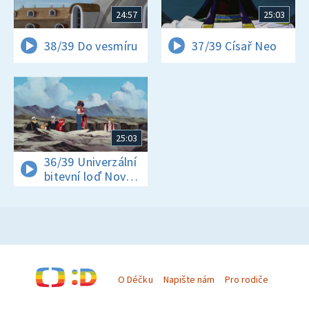
24:57
25:03
38/39 Do vesmíru
37/39 Císař Neo
25:03
36/39 Univerzální
bitevní loď Nový
Nautilus
O Déčku
Napište nám
Pro rodiče