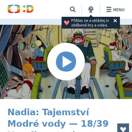
MENU
Přihlas se a ukládej si 
oblíbené hry a videa.
Nadia: Tajemství
Modré vody — 18/39