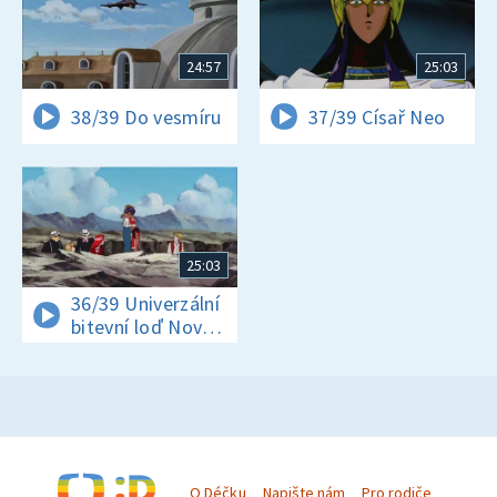
24:57
25:03
38/39 Do vesmíru
37/39 Císař Neo
25:03
36/39 Univerzální
bitevní loď Nový
Nautilus
O Déčku
Napište nám
Pro rodiče