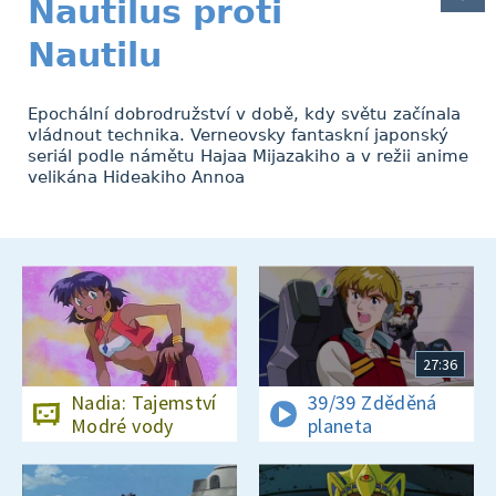
Nautilus proti
Nautilu
Epochální dobrodružství v době, kdy světu začínala
vládnout technika. Verneovsky fantaskní japonský
seriál podle námětu Hajaa Mijazakiho a v režii anime
velikána Hideakiho Annoa
27:36
Nadia: Tajemství
39/39 Zděděná
Modré vody
planeta