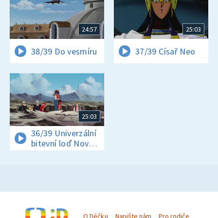
24:57
25:03
38/39 Do vesmíru
37/39 Císař Neo
25:03
36/39 Univerzální
bitevní loď Nový
Nautilus
O Déčku
Napište nám
Pro rodiče