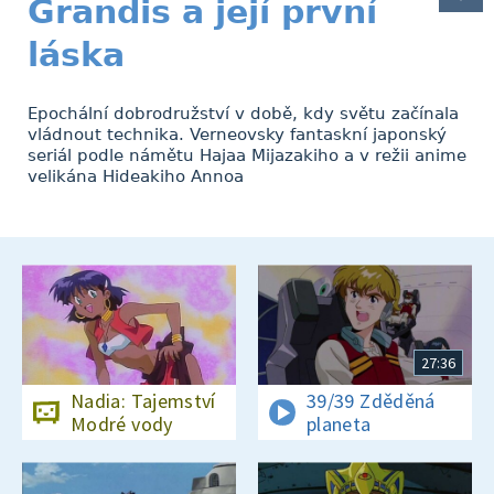
Grandis a její první
láska
Epochální dobrodružství v době, kdy světu začínala
vládnout technika. Verneovsky fantaskní japonský
seriál podle námětu Hajaa Mijazakiho a v režii anime
velikána Hideakiho Annoa
27:36
Nadia: Tajemství
39/39 Zděděná
Modré vody
planeta