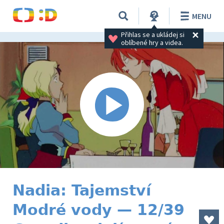
MENU
Přihlas se a ukládej si 
oblíbené hry a videa.
Nadia: Tajemství
Modré vody — 12/39