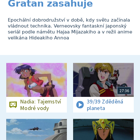
Gratan zasahuje
Epochální dobrodružství v době, kdy světu začínala
vládnout technika. Verneovsky fantaskní japonský
seriál podle námětu Hajaa Mijazakiho a v režii anime
velikána Hideakiho Annoa
27:36
Nadia: Tajemství
39/39 Zděděná
Modré vody
planeta