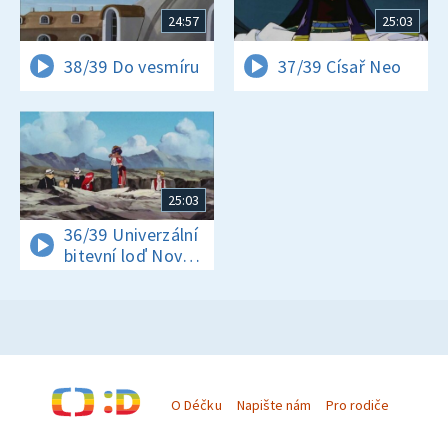
24:57
25:03
38/39 Do vesmíru
37/39 Císař Neo
25:03
36/39 Univerzální
bitevní loď Nový
Nautilus
O Déčku
Napište nám
Pro rodiče