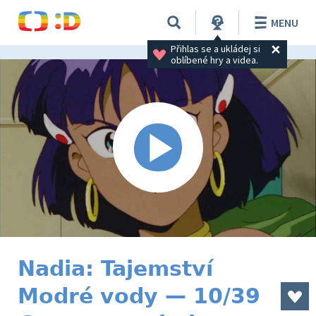
MENU
Přihlas se a ukládej si 
oblíbené hry a videa.
Nadia: Tajemství
Modré vody — 10/39