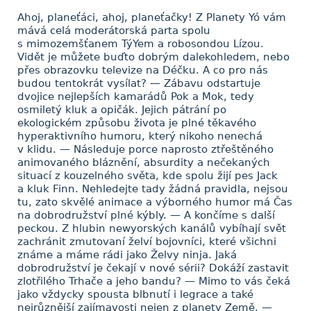
Ahoj, planeťáci, ahoj, planeťačky! Z Planety Yó vám
mává celá moderátorská parta spolu
s mimozemšťanem TýYem a robosondou Lízou.
Vidět je můžete buďto dobrým dalekohledem, nebo
přes obrazovku televize na Déčku. A co pro nás
budou tentokrát vysílat? — Zábavu odstartuje
dvojice nejlepších kamarádů Pok a Mok, tedy
osmiletý kluk a opičák. Jejich pátrání po
ekologickém způsobu života je plné těkavého
hyperaktivního humoru, který nikoho nenechá
v klidu. — Následuje porce naprosto ztřeštěného
animovaného bláznění, absurdity a nečekaných
situací z kouzelného světa, kde spolu žijí pes Jack
a kluk Finn. Nehledejte tady žádná pravidla, nejsou
tu, zato skvělé animace a výborného humor má Čas
na dobrodružství plné kýbly. — A končíme s další
peckou. Z hlubin newyorských kanálů vybíhají svět
zachránit zmutovaní želví bojovníci, které všichni
známe a máme rádi jako Želvy ninja. Jaká
dobrodružství je čekají v nové sérii? Dokáží zastavit
zlotřilého Trhače a jeho bandu? — Mimo to vás čeká
jako vždycky spousta blbnutí i legrace a také
nejrůznější zajímavosti nejen z planety Země. —