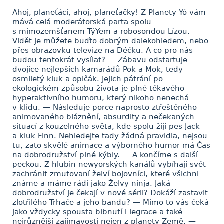
Ahoj, planeťáci, ahoj, planeťačky! Z Planety Yó vám
mává celá moderátorská parta spolu
s mimozemšťanem TýYem a robosondou Lízou.
Vidět je můžete buďto dobrým dalekohledem, nebo
přes obrazovku televize na Déčku. A co pro nás
budou tentokrát vysílat? — Zábavu odstartuje
dvojice nejlepších kamarádů Pok a Mok, tedy
osmiletý kluk a opičák. Jejich pátrání po
ekologickém způsobu života je plné těkavého
hyperaktivního humoru, který nikoho nenechá
v klidu. — Následuje porce naprosto ztřeštěného
animovaného bláznění, absurdity a nečekaných
situací z kouzelného světa, kde spolu žijí pes Jack
a kluk Finn. Nehledejte tady žádná pravidla, nejsou
tu, zato skvělé animace a výborného humor má Čas
na dobrodružství plné kýbly. — A končíme s další
peckou. Z hlubin newyorských kanálů vybíhají svět
zachránit zmutovaní želví bojovníci, které všichni
známe a máme rádi jako Želvy ninja. Jaká
dobrodružství je čekají v nové sérii? Dokáží zastavit
zlotřilého Trhače a jeho bandu? — Mimo to vás čeká
jako vždycky spousta blbnutí i legrace a také
nejrůznější zajímavosti nejen z planety Země. —