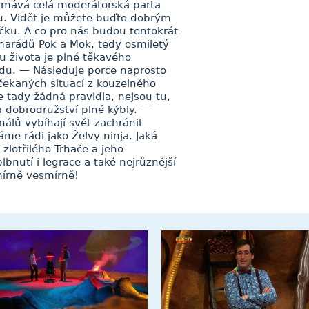
m mává celá moderátorská parta
. Vidět je můžete buďto dobrým
čku. A co pro nás budou tentokrát
amarádů Pok a Mok, tedy osmiletý
u života je plné těkavého
idu. — Následuje porce naprosto
čekaných situací z kouzelného
te tady žádná pravidla, nejsou tu,
dobrodružství plné kýbly. —
álů vybíhají svět zachránit
me rádi jako Želvy ninja. Jaká
 zlotřilého Trhače a jeho
nutí i legrace a také nejrůznější
mírně vesmírně!