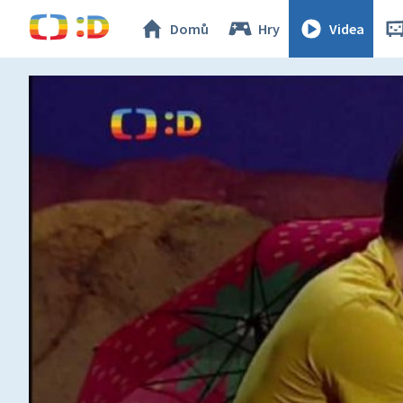
Domů
Hry
Videa