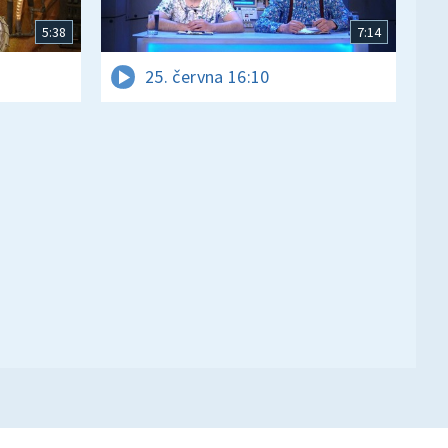
5:38
7:14
25. června 16:10