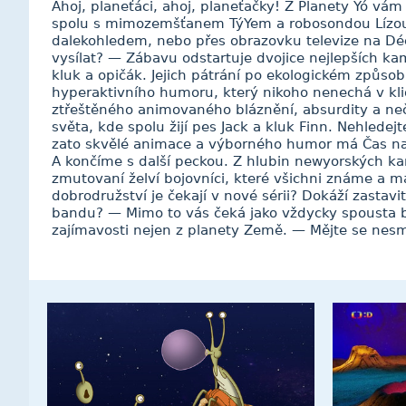
Ahoj, planeťáci, ahoj, planeťačky! Z Planety Yó vá
spolu s mimozemšťanem TýYem a robosondou Lízou
dalekohledem, nebo přes obrazovku televize na Dé
vysílat? — Zábavu odstartuje dvojice nejlepších k
kluk a opičák. Jejich pátrání po ekologickém způsob
hyperaktivního humoru, který nikoho nenechá v kl
ztřeštěného animovaného bláznění, absurdity a ne
světa, kde spolu žijí pes Jack a kluk Finn. Nehledej
zato skvělé animace a výborného humor má Čas na 
A končíme s další peckou. Z hlubin newyorských kan
zmutovaní želví bojovníci, které všichni známe a má
dobrodružství je čekají v nové sérii? Dokáží zastavit
bandu? — Mimo to vás čeká jako vždycky spousta blb
zajímavosti nejen z planety Země. — Mějte se nes