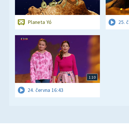
Planeta Yó
25. 
1:10
24. června 16:43