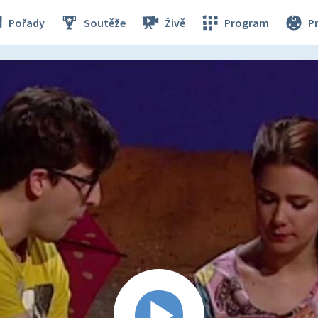
Pořady
Soutěže
Živě
Program
P