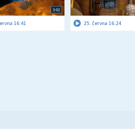
3:02
června 16:41
25. června 16:24