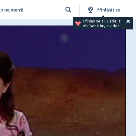
ro nejmenší
Přihlásit se
Přihlas se a ukládej si 
oblíbené hry a videa.