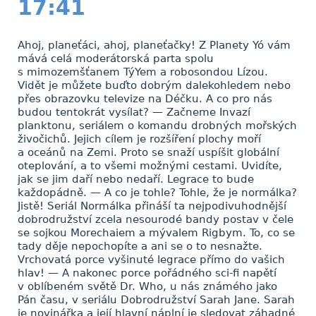
17:41
Ahoj, planeťáci, ahoj, planeťačky! Z Planety Yó vám
mává celá moderátorská parta spolu
s mimozemšťanem TýYem a robosondou Lízou.
Vidět je můžete buďto dobrým dalekohledem nebo
přes obrazovku televize na Déčku. A co pro nás
budou tentokrát vysílat? — Začneme Invazí
planktonu, seriálem o komandu drobných mořských
živočichů. Jejich cílem je rozšíření plochy moří
a oceánů na Zemi. Proto se snaží uspíšit globální
oteplování, a to všemi možnými cestami. Uvidíte,
jak se jim daří nebo nedaří. Legrace to bude
každopádně. — A co je tohle? Tohle, že je normálka?
Jistě! Seriál Normálka přináší ta nejpodivuhodnější
dobrodružství zcela nesourodé bandy postav v čele
se sojkou Morechaiem a mývalem Rigbym. To, co se
tady děje nepochopíte a ani se o to nesnažte.
Vrchovatá porce vyšinuté legrace přímo do vašich
hlav! — A nakonec porce pořádného sci-fi napětí
v oblíbeném světě Dr. Who, u nás známého jako
Pán času, v seriálu Dobrodružství Sarah Jane. Sarah
je novinářka a její hlavní náplní je sledovat záhadné