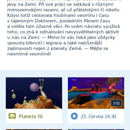
jevy na Zemi. Při své práci se setkává s různými
mimozemskými rasami, ať už přátelskými či nikoliv.
Kdysi totiž cestovala hlubinami vesmíru i času
s tajemným Doktorem, posledním Pánem času
a viděla tam úžasné věci. Po svém návratu využívá
toho, co zná k odhalování nevysvětlitelných aktivit
u nás na Zemi. — Mimo to vás čeká jako vždycky
spousta blbnutí i legrace a také nejrůznější
zajímavosti nejen z planety Země. — Mějte se
nesmírně vesmírně!
3:02
Planeta Yó
25. června 16:41