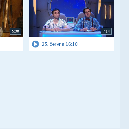
5:38
7:14
25. června 16:10