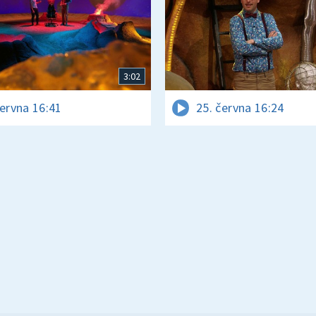
3:02
června 16:41
25. června 16:24