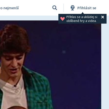
ro nejmenší
Přihlásit se
Přihlas se a ukládej si 
oblíbené hry a videa.