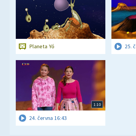
Planeta Yó
25. 
1:10
24. června 16:43