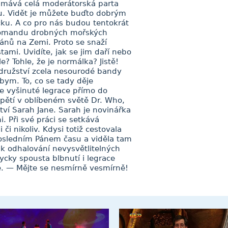
m mává celá moderátorská parta
. Vidět je můžete buďto dobrým
ku. A co pro nás budou tentokrát
 komandu drobných mořských
ceánů na Zemi. Proto se snaží
tami. Uvidíte, jak se jim daří nebo
? Tohle, že je normálka? Jistě!
odružství zcela nesourodé bandy
ym. To, co se tady děje
e vyšinuté legrace přímo do
apětí v oblíbeném světě Dr. Who,
ví Sarah Jane. Sarah je novinářka
i. Při své práci se setkává
i nikoliv. Kdysi totiž cestovala
osledním Pánem času a viděla tam
 k odhalování nevysvětlitelných
ycky spousta blbnutí i legrace
mě. — Mějte se nesmírně vesmírně!