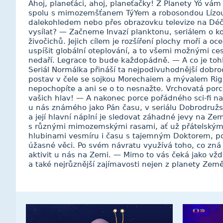
Ahoj, planeťáci, ahoj, planeťačky! Z Planety Yó vá
spolu s mimozemšťanem TýYem a robosondou Lízou
dalekohledem nebo přes obrazovku televize na Déč
vysílat? — Začneme Invazí planktonu, seriálem o
živočichů. Jejich cílem je rozšíření plochy moří a o
uspíšit globální oteplování, a to všemi možnými ces
nedaří. Legrace to bude každopádně. — A co je tohle
Seriál Normálka přináší ta nejpodivuhodnější dobr
postav v čele se sojkou Morechaiem a mývalem Rigb
nepochopíte a ani se o to nesnažte. Vrchovatá porc
vašich hlav! — A nakonec porce pořádného sci-fi n
u nás známého jako Pán času, v seriálu Dobrodružst
a její hlavní náplní je sledovat záhadné jevy na Zem
s různými mimozemskými rasami, ať už přátelskými č
hlubinami vesmíru i času s tajemným Doktorem, p
úžasné věci. Po svém návratu využívá toho, co zná
aktivit u nás na Zemi. — Mimo to vás čeká jako vžd
a také nejrůznější zajímavosti nejen z planety Ze