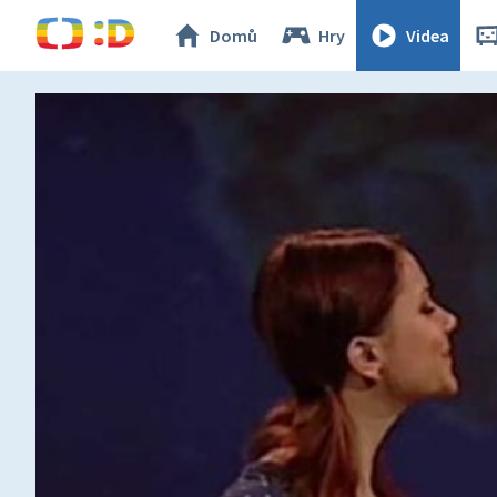
Domů
Hry
Videa