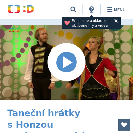
MENU
Přihlas se a ukládej si 
oblíbené hry a videa.
Taneční hrátky
s Honzou