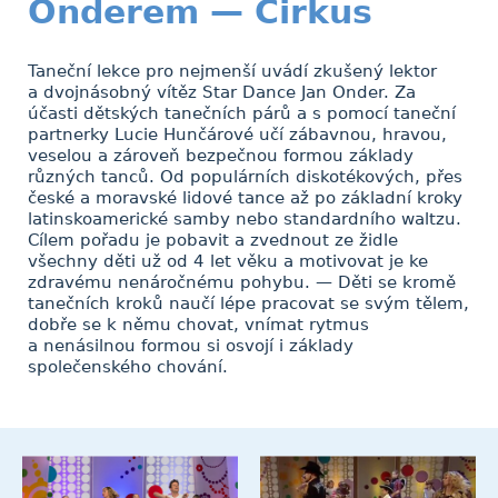
Onderem — Cirkus
Taneční lekce pro nejmenší uvádí zkušený lektor
a dvojnásobný vítěz Star Dance Jan Onder. Za
účasti dětských tanečních párů a s pomocí taneční
partnerky Lucie Hunčárové učí zábavnou, hravou,
veselou a zároveň bezpečnou formou základy
různých tanců. Od populárních diskotékových, přes
české a moravské lidové tance až po základní kroky
latinskoamerické samby nebo standardního waltzu.
Cílem pořadu je pobavit a zvednout ze židle
všechny děti už od 4 let věku a motivovat je ke
zdravému nenáročnému pohybu. — Děti se kromě
tanečních kroků naučí lépe pracovat se svým tělem,
dobře se k němu chovat, vnímat rytmus
a nenásilnou formou si osvojí i základy
společenského chování.