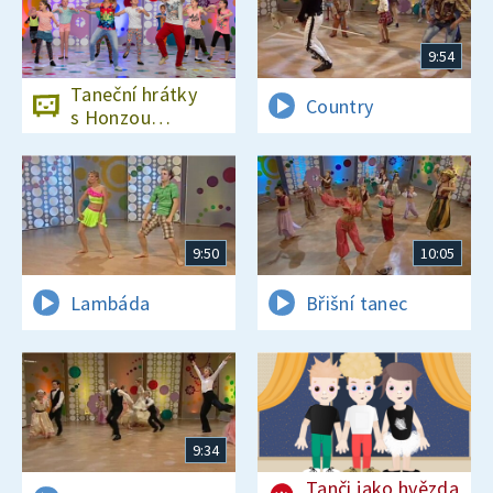
9:54
Taneční hrátky
Country
s Honzou
Onderem
9:50
10:05
Lambáda
Břišní tanec
9:34
Tanči jako hvězda