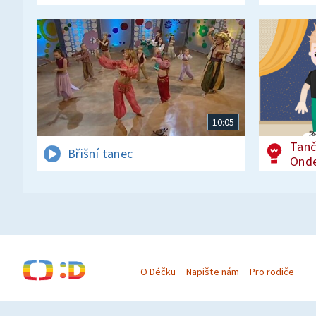
10:05
Tanč
Břišní tanec
Ond
O Déčku
Napište nám
Pro rodiče