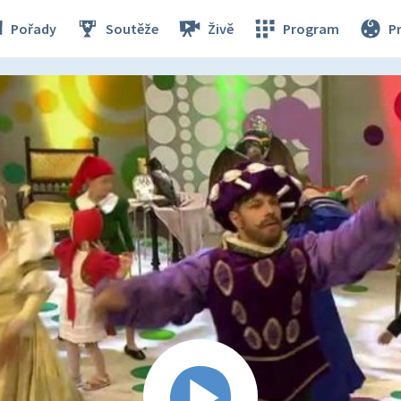
Pořady
Soutěže
Živě
Program
P