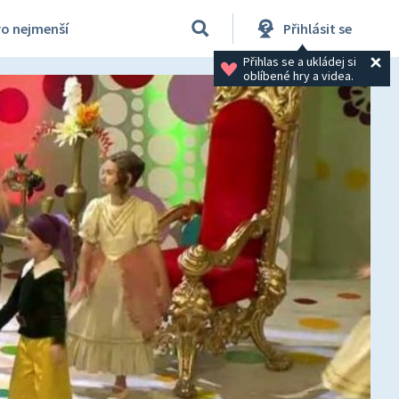
ro nejmenší
Přihlásit se
Přihlas se a ukládej si 
oblíbené hry a videa.