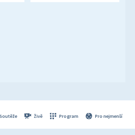
Soutěže
Živě
Program
Pro nejmenší