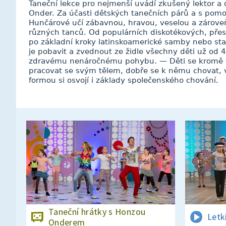
Taneční lekce pro nejmenší uvádí zkušený lektor a
Onder. Za účasti dětských tanečních párů a s pomo
Hunčárové učí zábavnou, hravou, veselou a zárov
různých tanců. Od populárních diskotékových, přes
po základní kroky latinskoamerické samby nebo st
je pobavit a zvednout ze židle všechny děti už od 4
zdravému nenáročnému pohybu. — Děti se kromě t
pracovat se svým tělem, dobře se k němu chovat, 
formou si osvojí i základy společenského chování.
Taneční hrátky s Honzou
Letk
Onderem