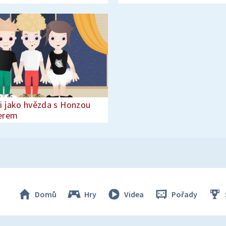
i jako hvězda s Honzou
erem
Domů
Hry
Videa
Pořady
© Česká televize 1996–2026
O cookies na Déčku