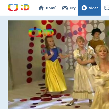
Domů
Hry
Videa