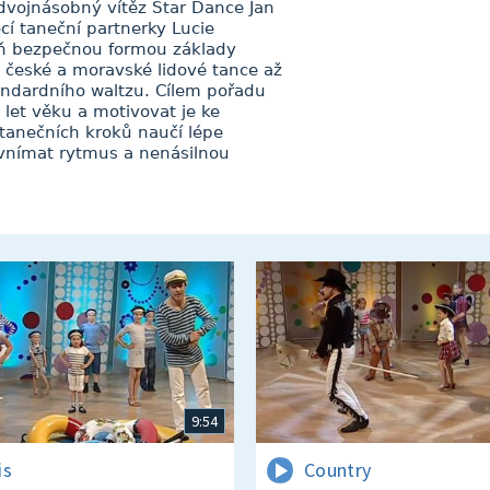
 dvojnásobný vítěz Star Dance Jan
cí taneční partnerky Lucie
eň bezpečnou formou základy
 české a moravské lidové tance až
andardního waltzu. Cílem pořadu
 let věku a motivovat je ke
anečních kroků naučí lépe
vnímat rytmus a nenásilnou
9:54
is
Country