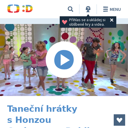
MENU
Přihlas se a ukládej si 
oblíbené hry a videa.
Taneční hrátky
s Honzou