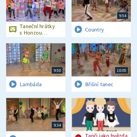
9:54
Taneční hrátky
Country
s Honzou
Onderem
9:50
10:05
Lambáda
Břišní tanec
9:34
Tanči jako hvězda