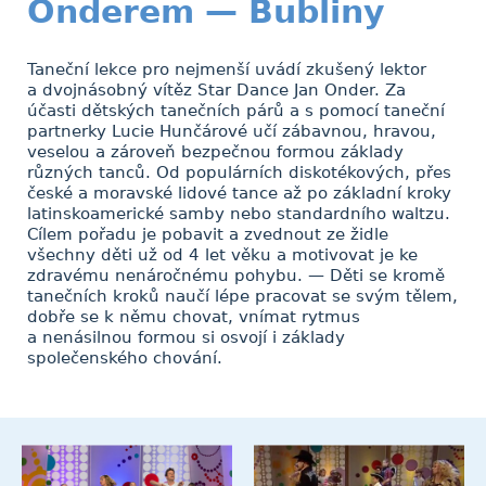
Onderem — Bubliny
Taneční lekce pro nejmenší uvádí zkušený lektor
a dvojnásobný vítěz Star Dance Jan Onder. Za
účasti dětských tanečních párů a s pomocí taneční
partnerky Lucie Hunčárové učí zábavnou, hravou,
veselou a zároveň bezpečnou formou základy
různých tanců. Od populárních diskotékových, přes
české a moravské lidové tance až po základní kroky
latinskoamerické samby nebo standardního waltzu.
Cílem pořadu je pobavit a zvednout ze židle
všechny děti už od 4 let věku a motivovat je ke
zdravému nenáročnému pohybu. — Děti se kromě
tanečních kroků naučí lépe pracovat se svým tělem,
dobře se k němu chovat, vnímat rytmus
a nenásilnou formou si osvojí i základy
společenského chování.