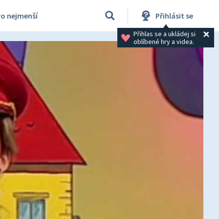
ro nejmenší
Přihlásit se
Přihlas se a ukládej si 
oblíbené hry a videa.