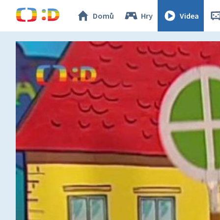
Domů
Hry
Videa