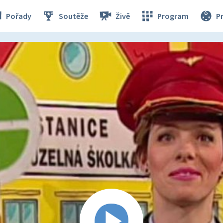
Pořady
Soutěže
Živě
Program
P