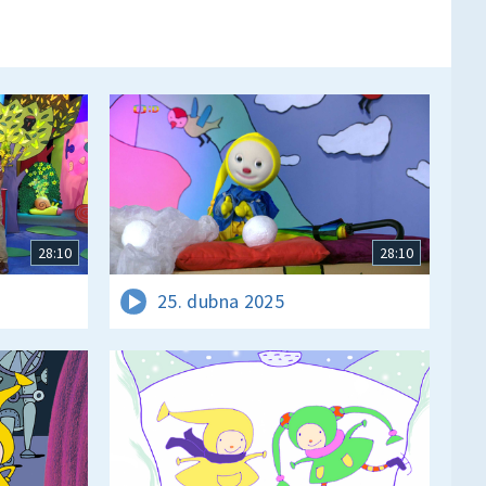
28:10
28:10
25. dubna 2025