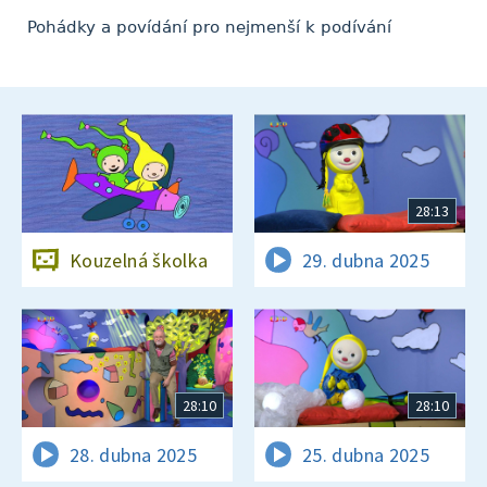
Pohádky a povídání pro nejmenší k podívání
28:13
Kouzelná školka
29. dubna 2025
28:10
28:10
28. dubna 2025
25. dubna 2025