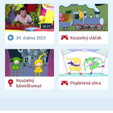
28:15
24. dubna 2025
Kouzelný vláček
Kouzelný
Popletená zima
básničkomat