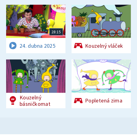
28:15
24. dubna 2025
Kouzelný vláček
Kouzelný
Popletená zima
básničkomat