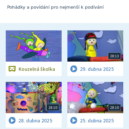
Pohádky a povídání pro nejmenší k podívání
28:13
Kouzelná školka
29. dubna 2025
28:10
28:10
28. dubna 2025
25. dubna 2025