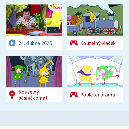
28:15
24. dubna 2025
Kouzelný vláček
Kouzelný
Popletená zima
básničkomat