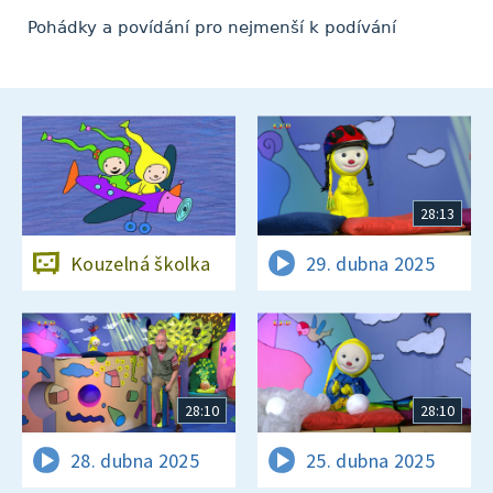
Pohádky a povídání pro nejmenší k podívání
28:13
Kouzelná školka
29. dubna 2025
28:10
28:10
28. dubna 2025
25. dubna 2025