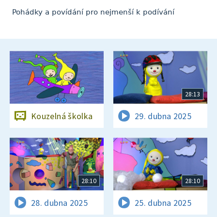
Pohádky a povídání pro nejmenší k podívání
28:13
Kouzelná školka
29. dubna 2025
28:10
28:10
28. dubna 2025
25. dubna 2025