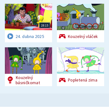
28:15
24. dubna 2025
Kouzelný vláček
Kouzelný
Popletená zima
básničkomat